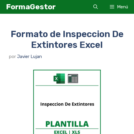
Saltar
FormaGestor
Menú
al
contenido
Formato de Inspeccion De
Extintores Excel
por
Javier Lujan