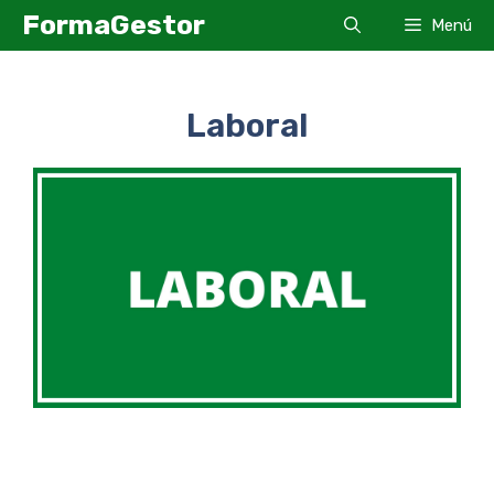
Saltar
FormaGestor
Menú
al
contenido
Laboral