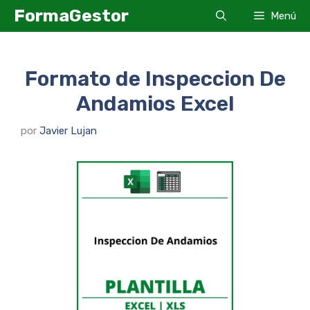
Saltar
FormaGestor
Menú
al
contenido
Formato de Inspeccion De
Andamios Excel
por
Javier Lujan