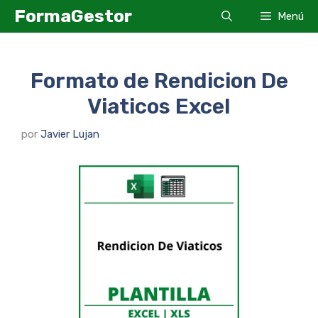
Saltar
FormaGestor
Menú
al
contenido
Formato de Rendicion De
Viaticos Excel
por
Javier Lujan