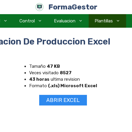
FormaGestor
l
Control
Evaluacion
Plantillas
cion De Produccion Excel
Tamaño
47 KB
Veces visitado
8527
43 horas
ultima revision
Formato
(.xls) Microsoft Excel
ABRIR EXCEL