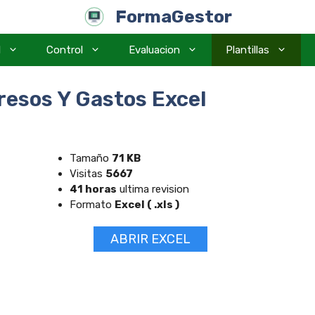
FormaGestor
l
Control
Evaluacion
Plantillas
resos Y Gastos Excel
Tamaño
71 KB
Visitas
5667
41 horas
ultima revision
Formato
Excel ( .xls )
ABRIR EXCEL